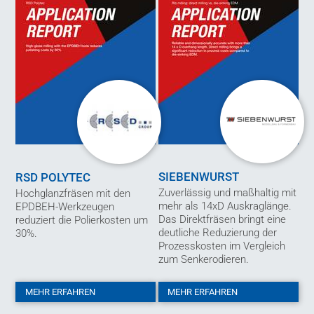
SIEBENWURST
RSD POLYTEC
Zuverlässig und maßhaltig mit
Hochglanzfräsen mit den
mehr als 14xD Auskraglänge.
EPDBEH-Werkzeugen
Das Direktfräsen bringt eine
reduziert die Polierkosten um
deutliche Reduzierung der
30%.
Prozesskosten im Vergleich
zum Senkerodieren.
MEHR ERFAHREN
MEHR ERFAHREN