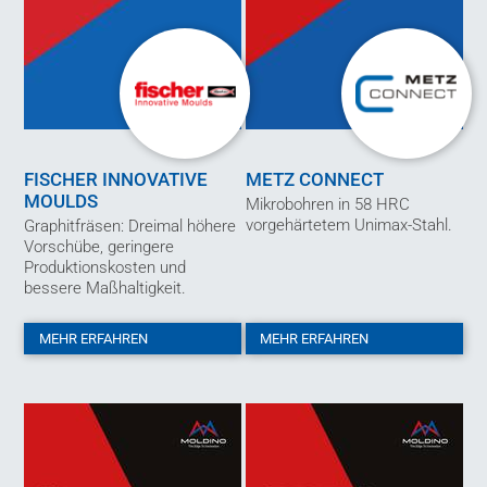
FISCHER INNOVATIVE
METZ CONNECT
MOULDS
Mikrobohren in 58 HRC
vorgehärtetem Unimax-Stahl.
Graphitfräsen: Dreimal höhere
Vorschübe, geringere
Produktionskosten und
bessere Maßhaltigkeit.
MEHR ERFAHREN
MEHR ERFAHREN