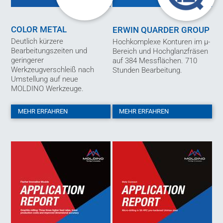
COLOR METAL
ERWIN QUARDER GROUP
Deutlich kürzere
Hochkomplexe Konturen im µ-
Bearbeitungszeiten und
Bereich und Hochglanzfräsen
geringerer
auf 384 Messflächen. 710
Werkzeugverschleiß nach
Stunden Bearbeitung.
Umstellung auf neue
MOLDINO Werkzeuge.
MEHR ERFAHREN
MEHR ERFAHREN