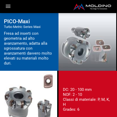
PICO-Maxi
Turbo Metric Series Maxi
Fresa ad inserti con
geometria ad alto
avanzamento, adatta alla
sgrossatura con
avanzamenti davvero molto
elevati su materiali molto
duri.
DC: 20 - 100 mm
NOF: 2 - 10
Classi di materiale: P, M, K,
H
Grades: 6