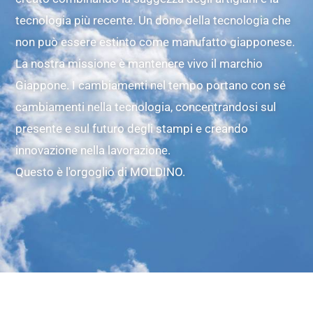
tecnologia più recente. Un dono della tecnologia che
non può essere estinto come manufatto giapponese.
La nostra missione è mantenere vivo il marchio
Giappone. I cambiamenti nel tempo portano con sé
cambiamenti nella tecnologia, concentrandosi sul
presente e sul futuro degli stampi e creando
innovazione nella lavorazione.
Questo è l'orgoglio di MOLDINO.