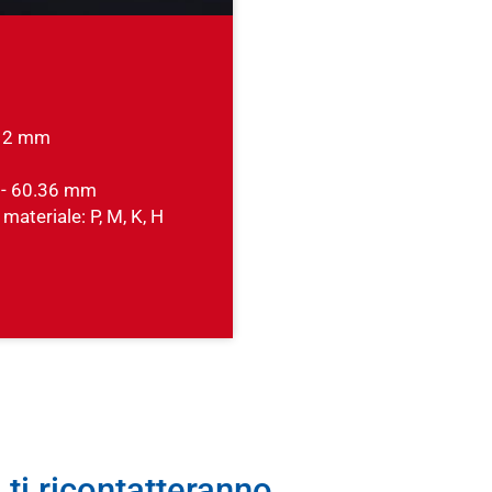
- 2 mm
 - 60.36 mm
 materiale: P, M, K, H
 ti ricontatteranno.