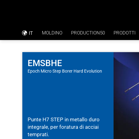
MOLDINO
PRODUCTION50
PRODOTTI
IT
FILOSOFIA AZIENDALE
RAPPORTO SULL’APPLICAZIONE
CODICE DI CONDOTTA
FORATURA DIRETTA CON TOLLERAN
EMSBHE
Epoch Micro Step Borer Hard Evolution
RSI
PIASTRE BIPOLARI (FUEL CELL)
CERTIFICAZIONE ISO
Punte H7 STEP in metallo duro
integrale, per foratura di acciai
temprati.