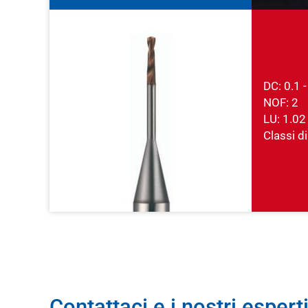
DC: 0.1 
NOF: 2
LU: 1.02
Classi di
Contattaci e i nostri esperti