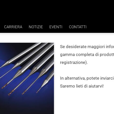
CARRIERA
NOTIZIE
EVENTI
CONTATTI
VANTAGGI
Se desiderate maggiori info
ZA H7
LAVORI
gamma completa di prodotti, 
registrazione).
In alternativa, potete inviarc
Saremo lieti di aiutarvi!