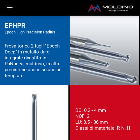
EPHPR
Epoch High Precision Radius
Fresa torica 2 tagli "Epoch
Deep" in metallo duro
integrale rivestito in
PaNacea, multiuso, in alta
precisione anche su acciai
temprati.
DC: 0.2 - 4 mm
NOF: 2
LU: 0.5 - 36 mm
Classi di materiale: P, N, H