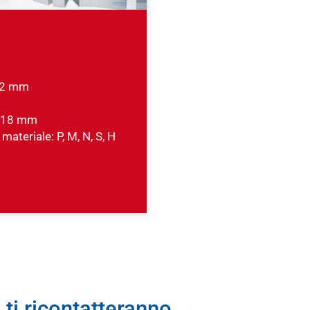
 12 mm
- 18 mm
 materiale: P, M, N, S, H
 ti ricontatteranno.