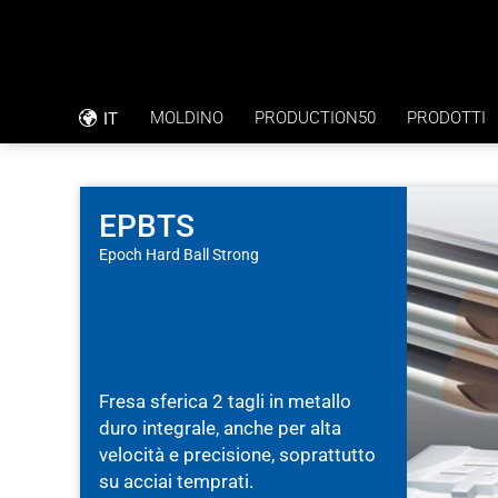
MOLDINO
PRODUCTION50
PRODOTTI
IT
FILOSOFIA AZIENDALE
RAPPORTO SULL’APPLICAZIONE
CODICE DI CONDOTTA
FORATURA DIRETTA CON TOLLERAN
EPBTS
Epoch Hard Ball Strong
RSI
PIASTRE BIPOLARI (FUEL CELL)
CERTIFICAZIONE ISO
Fresa sferica 2 tagli in metallo
duro integrale, anche per alta
velocità e precisione, soprattutto
su acciai temprati.