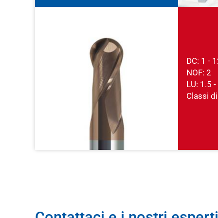
DC: 1 -
NOF: 2
LU: 1.5 
Classi di
Contattaci e i nostri esperti