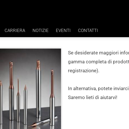
CARRIERA
NOTIZIE
EVENTI
CONTATTI
VANTAGGI
Se desiderate maggiori info
ZA H7
LAVORI
gamma completa di prodotti, 
registrazione).
In alternativa, potete inviarc
Saremo lieti di aiutarvi!