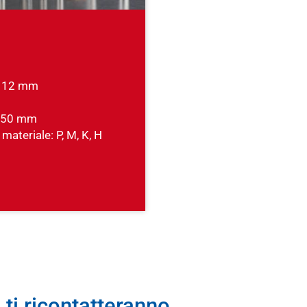
- 12 mm
- 50 mm
 materiale: P, M, K, H
 ti ricontatteranno.