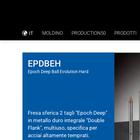
MOLDINO
PRODUCTION50
PRODOTTI
IT
FILOSOFIA AZIENDALE
RAPPORTO SULL’APPLICAZIONE
CODICE DI CONDOTTA
FORATURA DIRETTA CON TOLLERAN
EPDBEH
Epoch Deep Ball Evolution Hard
RSI
PIASTRE BIPOLARI (FUEL CELL)
CERTIFICAZIONE ISO
Fresa sferica 2 tagli "Epoch Deep"
in metallo duro integrale "Double
Flank", multiuso, specifica per
acciai altamente temprati.