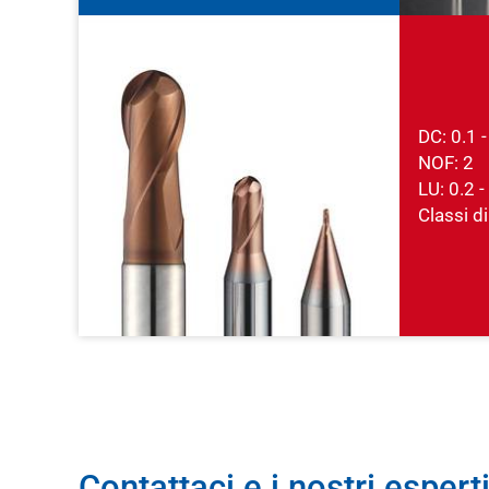
DC: 0.1 
NOF: 2
LU: 0.2 
Classi di
Contattaci e i nostri esperti