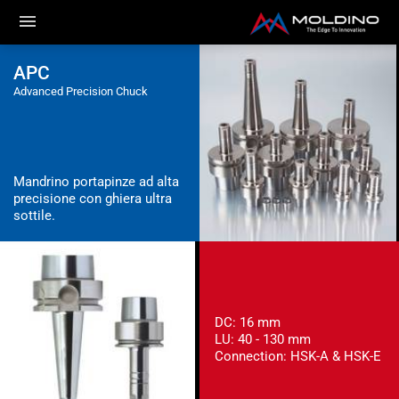
APC
Advanced Precision Chuck
Mandrino portapinze ad alta
precisione con ghiera ultra
sottile.
DC: 16 mm
LU: 40 - 130 mm
Connection: HSK-A & HSK-E