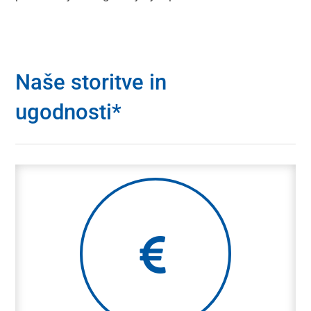
Naše storitve in
ugodnosti*
Bonusni sistem
Zaposlene vključujemo v uspeh podjetja. Nagrajena
pa je tudi vaša osebna predanost!