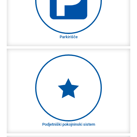
Seveda vam je na vseh lokacijah na voljo
parkirišče.
Parkirišče
Podjetniški pokojninski sistem
Podpiramo vašo željo po pokojninskem
zavarovanju v podjetju.
Podjetniški pokojninski sistem