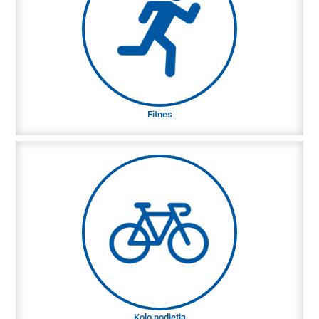
Fitnes
Gibamo se - eden od naših izbirnih programov
vključuje brezplačno članstvo v telovadnici po vaši
izbiri.
Fitnes
Kolo podjetja
Želite službeno kolo? Z našo finančno podporo
lahko najamete službeno kolo in ga uporabljate
tudi zasebno.
Kolo podjetja