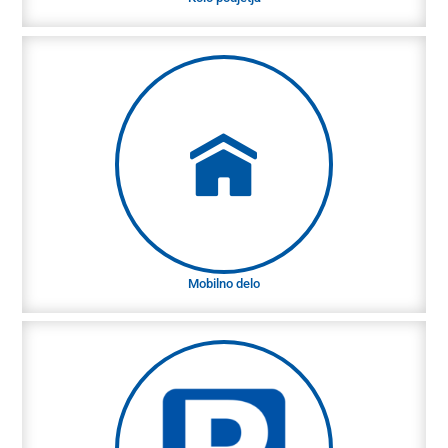
Mobilno delo
Če naloge to dopuščajo, vam omogočamo
prilagodljivost z mobilnim delom.
Mobilno delo
Parkirišče