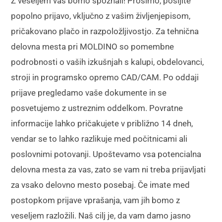
Z veseljem vas bomo spoznali! Prosimo, pošljite
popolno prijavo, vključno z vašim življenjepisom,
pričakovano plačo in razpoložljivostjo. Za tehnična
delovna mesta pri MOLDINO so pomembne
podrobnosti o vaših izkušnjah s kalupi, obdelovanci,
stroji in programsko opremo CAD/CAM. Po oddaji
prijave pregledamo vaše dokumente in se
posvetujemo z ustreznim oddelkom. Povratne
informacije lahko pričakujete v približno 14 dneh,
vendar se to lahko razlikuje med počitnicami ali
poslovnimi potovanji. Upoštevamo vsa potencialna
delovna mesta za vas, zato se vam ni treba prijavljati
za vsako delovno mesto posebaj. Če imate med
postopkom prijave vprašanja, vam jih bomo z
veseljem razložili. Naš cilj je, da vam damo jasno