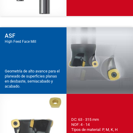
ASF
High Feed Face Mill
Geometría de alto avance para el
planeado de superficies planas
en desbaste, semiacabado y
acabado.
DC: 63 - 315 mm
NOF: 4 - 14
Tipos de material: P, M, K, H