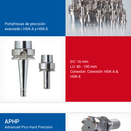
Portafresas de precisión
avanzado | HSK-A y HSK-E
DC: 16 mm
LU: 40 - 130 mm
Conexíon: Conexión: HSK-A &
HSK-E
APHP
Advanced Pico Hard Precision