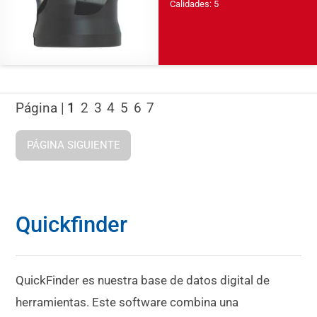
Calidades: 5
Página |
1
2
3
4
5
6
7
PÁGINA SIGUIENTE
Quickfinder
QuickFinder es nuestra base de datos digital de
herramientas. Este software combina una