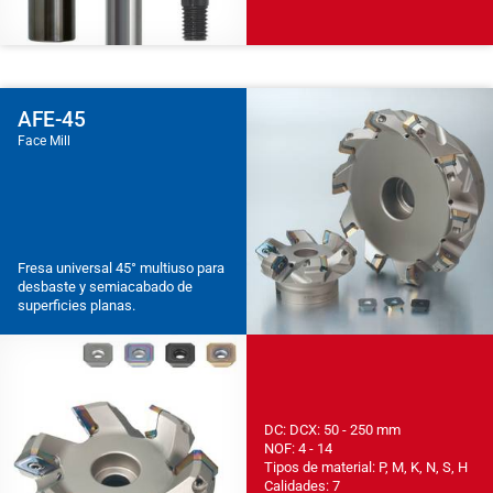
AFE-45
Face Mill
Fresa universal 45° multiuso para
desbaste y semiacabado de
superficies planas.
DC: DCX: 50 - 250 mm
NOF: 4 - 14
Tipos de material: P, M, K, N, S, H
Calidades: 7