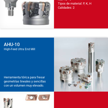
Tipos de material: P, K, H
Calidades: 2
AHU-10
High-Feed Ultra End Mill
Herramienta tórica para fresar
geometrías lineales y sencillas
con un volumen muy elevado.