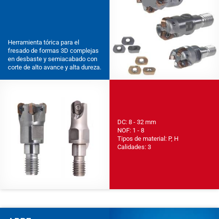
Herramienta tórica para el
fresado de formas 3D complejas
en desbaste y semiacabado con
corte de alto avance y alta dureza.
DC: 8 - 32 mm
NOF: 1 - 8
Tipos de material: P, H
Calidades: 3