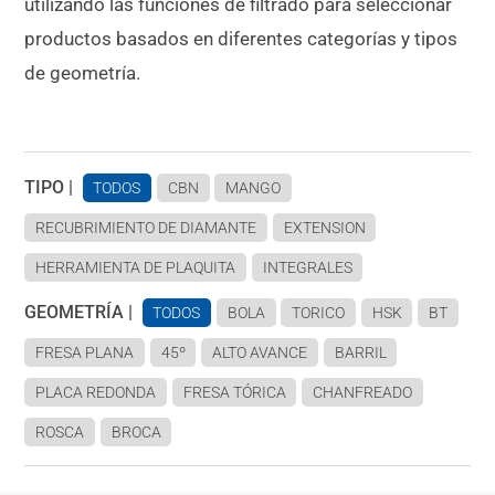
utilizando las funciones de filtrado para seleccionar
productos basados en diferentes categorías y tipos
de geometría.
TIPO |
TODOS
CBN
MANGO
RECUBRIMIENTO DE DIAMANTE
EXTENSION
HERRAMIENTA DE PLAQUITA
INTEGRALES
GEOMETRÍA |
TODOS
BOLA
TORICO
HSK
BT
FRESA PLANA
45º
ALTO AVANCE
BARRIL
PLACA REDONDA
FRESA TÓRICA
CHANFREADO
ROSCA
BROCA