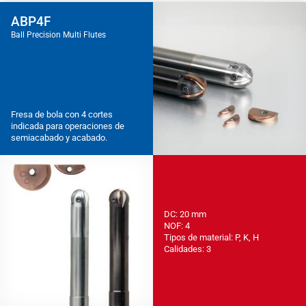
ABP4F
Ball Precision Multi Flutes
Fresa de bola con 4 cortes
indicada para operaciones de
semiacabado y acabado.
DC: 20 mm
NOF: 4
Tipos de material: P, K, H
Calidades: 3