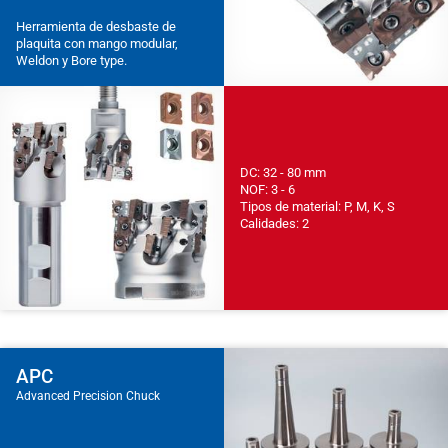
Herramienta de desbaste de
plaquita con mango modular,
Weldon y Bore type.
DC: 32 - 80 mm
NOF: 3 - 6
Tipos de material: P, M, K, S
Calidades: 2
APC
Advanced Precision Chuck