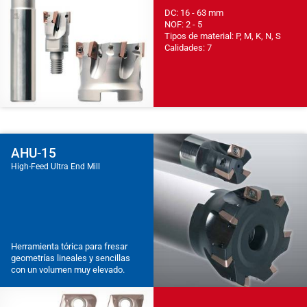
DC: 16 - 63 mm
NOF: 2 - 5
Tipos de material: P, M, K, N, S
Calidades: 7
AHU-15
High-Feed Ultra End Mill
Herramienta tórica para fresar
geometrías lineales y sencillas
con un volumen muy elevado.