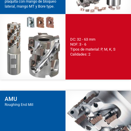
plaquita con mango de bloqueo
lateral, mango MT y Bore type.
DC: 32 - 63 mm
NOF: 3 - 6
Tipos de material: P, M, K, S
Calidades: 2
AMU
Roughing End Mill