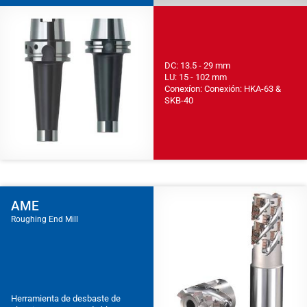
DC: 13.5 - 29 mm
LU: 15 - 102 mm
Conexíon: Conexión: HKA-63 &
SKB-40
AME
Roughing End Mill
Herramienta de desbaste de