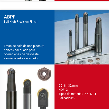
ABPF
Ball High Precision Finish
Fresa de bola de una placa (2
cortes) adecuada para
operaciones de desbaste,
semiacabado y acabado.
DC: 8 - 32 mm
NOF: 2
Tipos de material: P, K, N, H
Calidades: 9