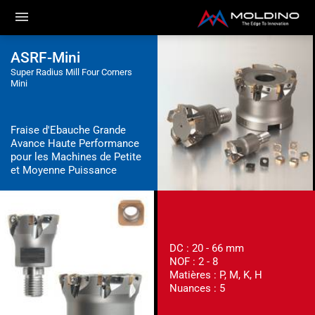
ASRF-Mini
Super Radius Mill Four Corners
Mini
Fraise d'Ebauche Grande
Avance Haute Performance
pour les Machines de Petite
et Moyenne Puissance
DC : 20 - 66 mm
NOF : 2 - 8
Matières : P, M, K, H
Nuances : 5