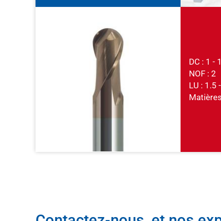
DC : 1 -
NOF : 2
LU : 1.5
Matières 
Contactez-nous, et nos exp