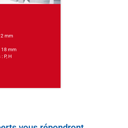
 12 mm
 - 18 mm
: P, H
erts vous répondront.