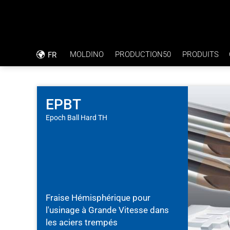
MOLDINO
PRODUCTION50
PRODUITS
FR
PHILOSOPHIE D’ENTREPRISE
RAPPORTS D'APPLICATIONS
CODE DE CONDUITE
PERÇAGE DIRECT DANS UNE TOLÉRA
EPBT
Epoch Ball Hard TH
RSE
PLAQUES BIPOLAIRES
CERTIFICATION ISO
Fraise Hémisphérique pour
l'usinage à Grande Vitesse dans
les aciers trempés