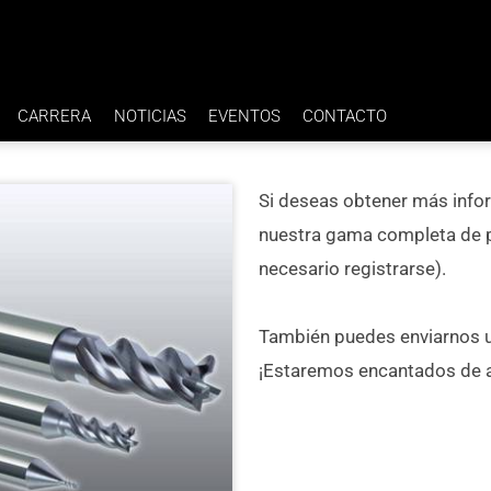
CARRERA
NOTICIAS
EVENTOS
CONTACTO
BENEFICIOS
Si deseas obtener más info
IA H7
EMPLEOS
nuestra gama completa de p
necesario registrarse).
También puedes enviarnos u
¡Estaremos encantados de a