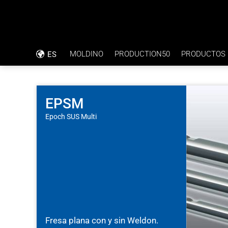
MOLDINO
PRODUCTION50
PRODUCTOS
ES
FILOSOFÍA EMPRESARIAL
INFORME DE APLICACIÓN
CÓDIGO DE CONDUCTA
TALADRADO DIRECTO CON TOLERANC
EPSM
Epoch SUS Multi
RSC
PLACAS BIPOLARES
CERTIFICACIÓN ISO
Fresa plana con y sin Weldon.