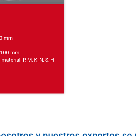
 20 mm
- 100 mm
material: P, M, K, N, S, H
osotros y nuestros expertos se