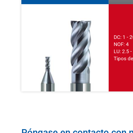
DC: 1 -
NOF: 4
LU: 2.5 
Tipos de 
Póngase en contacto con n