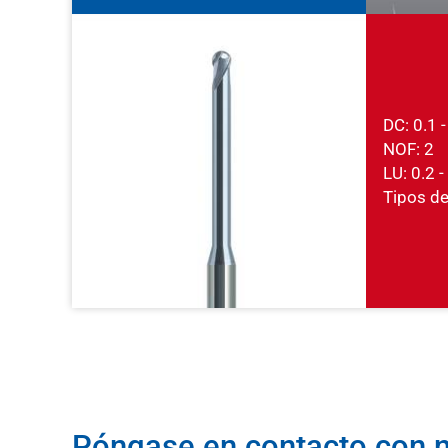
DC: 0.1 
NOF: 2
LU: 0.2 
Tipos de 
Póngase en contacto con n