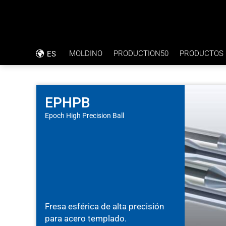
MOLDINO
PRODUCTION50
PRODUCTOS
ES
FILOSOFÍA EMPRESARIAL
INFORME DE APLICACIÓN
CÓDIGO DE CONDUCTA
TALADRADO DIRECTO CON TOLERANC
EPHPB
Epoch High Precision Ball
RSC
PLACAS BIPOLARES
CERTIFICACIÓN ISO
Fresa esférica de alta precisión
para acero templado.