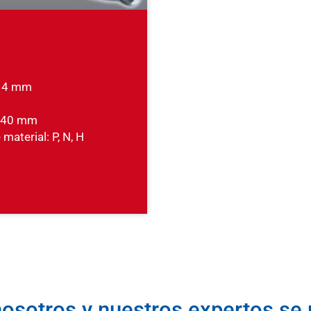
- 4 mm
- 40 mm
material: P, N, H
osotros y nuestros expertos se