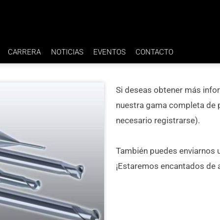
CARRERA
NOTICIAS
EVENTOS
CONTACTO
BENEFICIOS
Si deseas obtener más info
IA H7
EMPLEOS
nuestra gama completa de p
necesario registrarse).
También puedes enviarnos u
¡Estaremos encantados de a