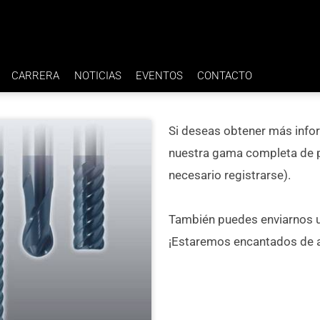
CARRERA
NOTICIAS
EVENTOS
CONTACTO
BENEFICIOS
Si deseas obtener más info
IA H7
EMPLEOS
nuestra gama completa de p
necesario registrarse).
También puedes enviarnos u
¡Estaremos encantados de a