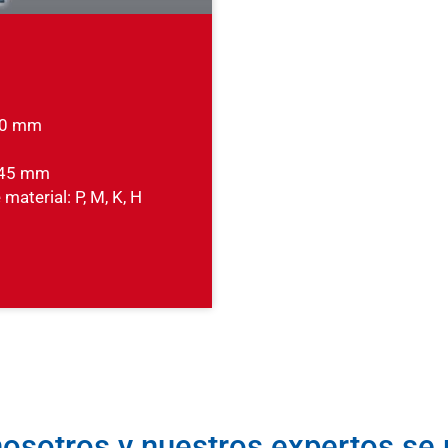
 20 mm
- 45 mm
material: P, M, K, H
osotros y nuestros expertos se