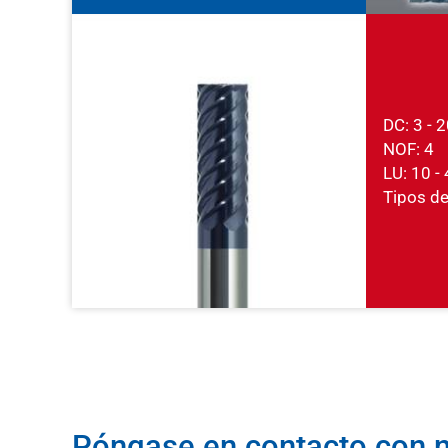
DC: 3 -
NOF: 4
LU: 10 
Tipos de 
Póngase en contacto con n