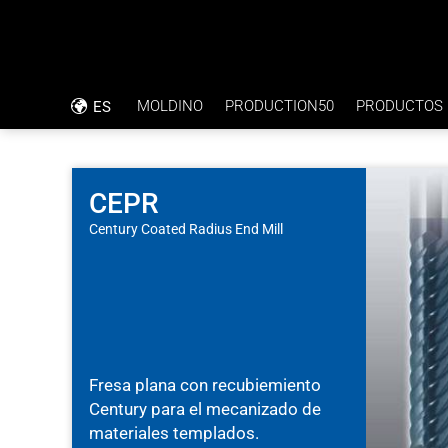
MOLDINO
PRODUCTION50
PRODUCTOS
ES
FILOSOFÍA EMPRESARIAL
INFORME DE APLICACIÓN
CÓDIGO DE CONDUCTA
TALADRADO DIRECTO CON TOLERANC
CEPR
Century Coated Radius End Mill
RSC
PLACAS BIPOLARES
CERTIFICACIÓN ISO
Fresa plana con recubiemiento
Century para el mecanizado de
materiales templados.