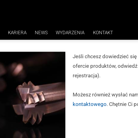
KARIERA
NEWS
WYDARZENIA
KONTAKT
KORZYŚCI
Jeśli chcesz dowiedzieć się
ANCJI H7
OFERTY PRACY
ofercie produktów, odwied
rejestracja).
Możesz również wysłać nam 
kontaktowego
. Chętnie Ci