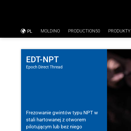
MOLDINO
PRODUCTION50
PRODUKTY
PL
FILOZOFIA KORPORACYJNA
RAPORT APLIKACYJNY
KODEKS POSTĘPOWANIA
BEZPOŚREDNIE WIERCENIE W TOLER
EDT-NPT
Epoch Direct Thread
CSR
PŁYTY BIPOLARNE
CERTYFIKACJA ISO
Frezowanie gwintów typu NPT w
stali hartowanej z otworem
pilotującym lub bez niego