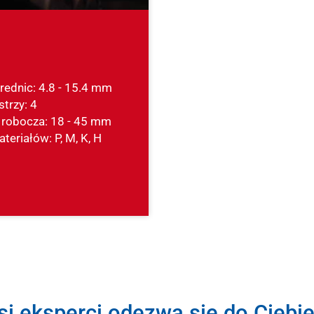
rednic: 4.8 - 15.4 mm
strzy: 4
 robocza: 18 - 45 mm
teriałów: P, M, K, H
si eksperci odezwą się do Ciebie