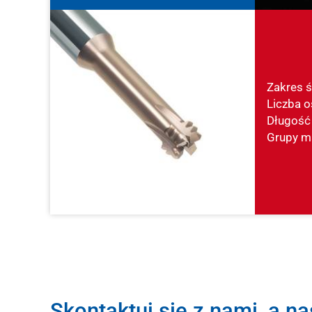
Zakres ś
Liczba o
Długość
Grupy ma
Skontaktuj się z nami, a na