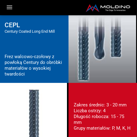
CEPL
Century Coated Long End Mill
Frez walcowo-czołowy z
powłoką Century do obróbki
materiałów o wysokiej
twardości
Zakres średnic: 3 - 20 mm
Liczba ostrzy: 4
Długość robocza: 15 - 75
mm
Grupy materiałów: P, M, K, H